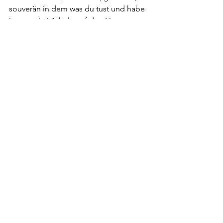
souverän in dem was du tust und habe 
immer ein Lächeln auf den Lippen. 
Respektiere andere Menschen. 
Respektiere ihre Sicht der Dinge. Gehe 
konsequent deinen Weg. 
Alle ansehen
Aktuelle Beiträge