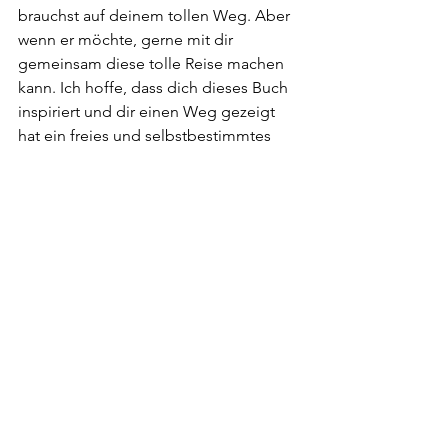
brauchst auf deinem tollen Weg. Aber 
wenn er möchte, gerne mit dir 
gemeinsam diese tolle Reise machen 
kann. Ich hoffe, dass dich dieses Buch 
inspiriert und dir einen Weg gezeigt 
hat ein freies und selbstbestimmtes 
Leben zu führen. Vielleicht ist es etwas 
für dich, vielleicht auch nicht. Eines 
wünsche ich dir allerdings: Das du ein 
Ziel hast im Leben. Einen Fokus und 
das du das erreichst was du dir immer 
gewünscht hast. Bleibe dran. Glaube 
an dich. Glaube daran, dass du alles 
schaffen kannst was du willst, wenn du 
wirklich willst.
AUSZUG AUS DEM BUCH "Die Chance 
Deines Lebens)
https://www.arnoschikowsky.com/