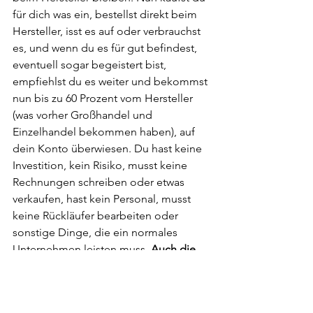
für dich was ein, bestellst direkt beim 
Hersteller, isst es auf oder verbrauchst 
es, und wenn du es für gut befindest, 
eventuell sogar begeistert bist, 
empfiehlst du es weiter und bekommst 
nun bis zu 60 Prozent vom Hersteller 
(was vorher Großhandel und 
Einzelhandel bekommen haben), auf 
dein Konto überwiesen. Du hast keine 
Investition, kein Risiko, musst keine 
Rechnungen schreiben oder etwas 
verkaufen, hast kein Personal, musst 
keine Rückläufer bearbeiten oder 
sonstige Dinge, die ein normales 
Unternehmen leisten muss. 
Auch die 
Produkte sind nicht überteuert
. Es wird 
nur die Handelsspanne anders verteilt.
Ist das nicht genial?????