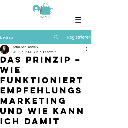
Anmelden
Registrieren
Beitrag
Arno Schikowsky
20. Juni 2020
3 Min. Lesezeit
Das Prinzip –
Wie
funktioniert
Empfehlungs
marketing
und wie kann
ich damit