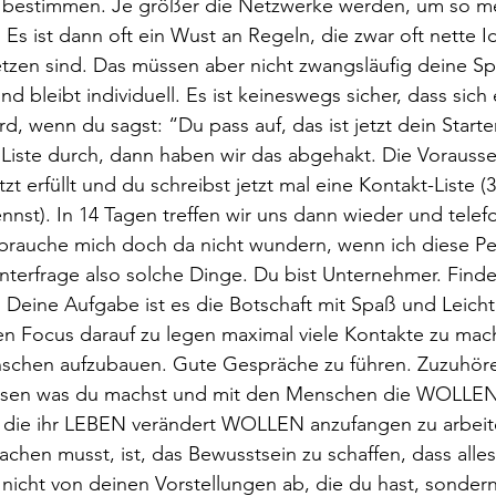
u bestimmen. Je größer die Netzwerke werden, um so m
Es ist dann oft ein Wust an Regeln, die zwar oft nette I
en sind. Das müssen aber nicht zwangsläufig deine Spi
nd bleibt individuell. Es ist keineswegs sicher, dass sich
, wenn du sagst: “Du pass auf, das ist jetzt dein Starte
 Liste durch, dann haben wir das abgehakt. Die Vorausse
zt erfüllt und du schreibst jetzt mal eine Kontakt-Liste (
nst). In 14 Tagen treffen wir uns dann wieder und telef
 brauche mich doch da nicht wundern, wenn ich diese Pe
terfrage also solche Dinge. Du bist Unternehmer. Finde 
t. Deine Aufgabe ist es die Botschaft mit Spaß und Leicht
en Focus darauf zu legen maximal viele Kontakte zu mac
chen aufzubauen. Gute Gespräche zu führen. Zuzuhöre
lassen was du machst und mit den Menschen die WOLLEN
die ihr LEBEN verändert WOLLEN anzufangen zu arbeit
chen musst, ist, das Bewusstsein zu schaffen, dass alles 
 nicht von deinen Vorstellungen ab, die du hast, sonder