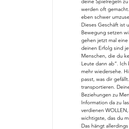
deine Spielregeln z
werden oft gemacht. 
eben schwer umzusetz
Dieses Geschäft ist u
Bewegung setzen wird
gehen jetzt mal eine
deinen Erfolg sind jet
Menschen, die du ken
Leute dann ab“. Ich
mehr wiedersehe. Hin
passt, was dir gefäll
transportieren. Dein
Beziehungen zu Mens
Information da zu 
verdienen WOLLEN, 
wichtigste, das du ma
Das hängt allerdings