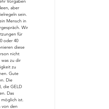
ehr Vorgaben 
deen, aber 
elregeln sein. 
 ein Mensch in 
rgespräch. Wir 
tzungen für 
30 oder 40 
onieren diese 
rson nicht 
was zu dir 
igkeit zu 
hen. Gute 
n. Die 
, die GELD 
en. Das 
möglich ist. 
n von den 