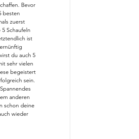
chaffen. Bevor 
5 besten 
ls zuerst 
 5 Schaufeln 
ztendlich ist 
nünftig 
wirst du auch 5 
t sehr vielen 
iese begeistert 
olgreich sein. 
s Spannendes 
inem anderen 
n schon deine 
auch wieder 