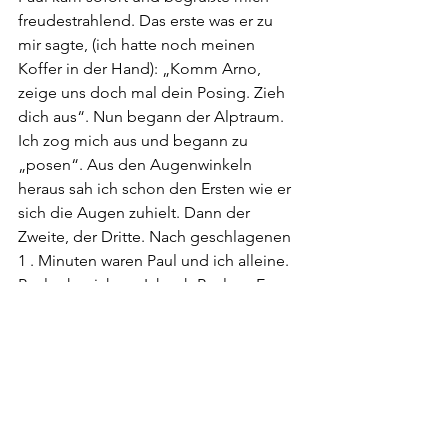
freudestrahlend. Das erste was er zu 
mir sagte, (ich hatte noch meinen 
Koffer in der Hand): „Komm Arno, 
zeige uns doch mal dein Posing. Zieh 
dich aus“. Nun begann der Alptraum. 
Ich zog mich aus und begann zu 
„posen“. Aus den Augenwinkeln 
heraus sah ich schon den Ersten wie er 
sich die Augen zuhielt. Dann der 
Zweite, der Dritte. Nach geschlagenen 
1 . Minuten waren Paul und ich alleine. 
Paul sah mich an. Ich sah Paul an. Es 
war kein Lächeln mehr in seinem 
Gesicht. Paul schüttelte den Kopf. Und 
sagte „Arno, wir müssen von vorne neu 
beginnen“.
Ich weiß nicht ob ihr euch das 
vorstellen könnt. Ich war sowieso schon 